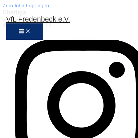
Zum Inhalt springen
Oberliga
VfL Fredenbeck e.V.
2. Frauen