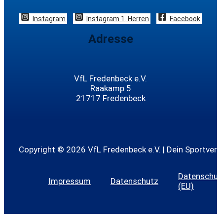
Instagram
Instagram 1. Herren
Facebook
Adresse
VfL Fredenbeck e.V.
Raakamp 5
21717 Fredenbeck
Copyright © 2026 VfL Fredenbeck e.V. | Dein Sportvere
Datenschutz
Impressum
Datenschutz
(EU)