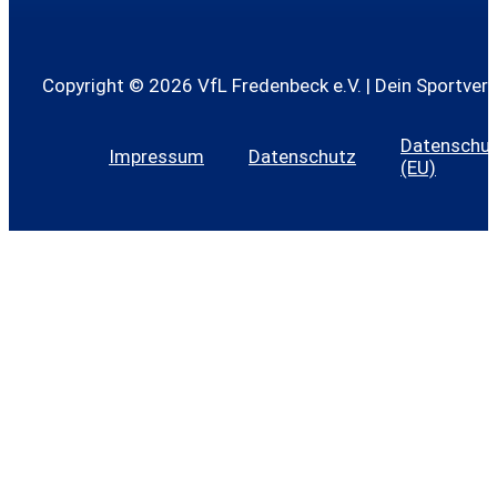
Copyright © 2026 VfL Fredenbeck e.V. | Dein Sportvere
Datenschutz
Impressum
Datenschutz
(EU)