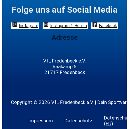
Folge uns auf Social Media
Instagram
Instagram 1. Herren
Facebook
Adresse
VfL Fredenbeck e.V.
Raakamp 5
21717 Fredenbeck
Copyright © 2026 VfL Fredenbeck e.V. | Dein Sportvere
Datenschutz
Impressum
Datenschutz
(EU)