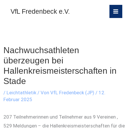
Zum
A
VfL Fredenbeck e.V.
Inhalt
r
springen
c
h
i
Nachwuchsathleten
v
überzeugen bei
e
Hallenkreismeisterschaften in
Stade
/
Leichtathletik
/ Von
VfL Fredenbeck (JP)
/
12.
Februar 2025
207 Teilnehmerinnen und Teilnehmer aus 9 Vereinen ,
529 Meldungen – die Hallenkreismeisterschaften für die