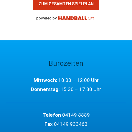
ZUM GESAMTEN SPIELPLAN
powered by
Bürozeiten
Mittwoch:
10.00 – 12.00 Uhr
Donnerstag:
15.30 – 17.30 Uhr
Telefon
04149 8889
Fax
04149 933463