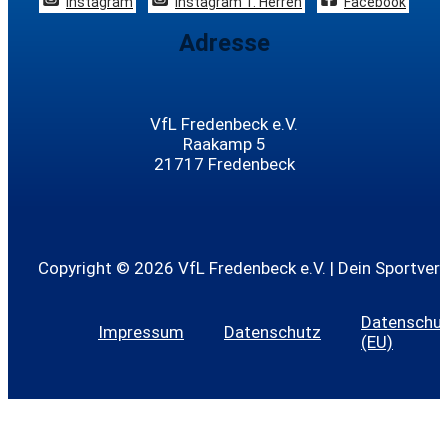
Instagram
Instagram 1. Herren
Facebook
Adresse
VfL Fredenbeck e.V.
Raakamp 5
21717 Fredenbeck
Copyright © 2026 VfL Fredenbeck e.V. | Dein Sportvere
Datenschutz
Impressum
Datenschutz
(EU)