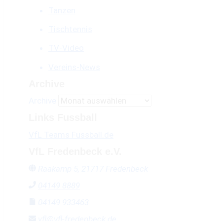
Tanzen
Tischtennis
TV-Video
Vereins-News
Archive
Archive
Links Fussball
VfL Teams Fussball.de
VfL Fredenbeck e.V.
Raakamp 5, 21717 Fredenbeck
04149 8889
04149 933463
vfl@vfl-fredenbeck.de