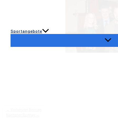
Sportangebote
←
Vorheriger Beitrag
Nächster Beitrag
→