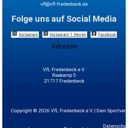
vfl@vfl-fredenbeck.de
Folge uns auf Social Media
Instagram
Instagram 1. Herren
Facebook
Adresse
VfL Fredenbeck e.V.
Raakamp 5
21717 Fredenbeck
Copyright © 2026 VfL Fredenbeck e.V. | Dein Sportvere
Datenschutz