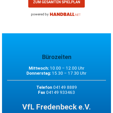
ZUM GESAMTEN SPIELPLAN
powered by
Bürozeiten
Mittwoch:
10.00 – 12.00 Uhr
Donnerstag:
15.30 – 17.30 Uhr
Telefon
04149 8889
Fax
04149 933463
VfL Fredenbeck e.V.