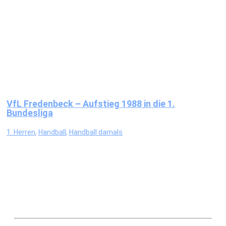
VfL Fredenbeck – Aufstieg 1988 in die 1.
Bundesliga
1. Herren
,
Handball
,
Handball damals