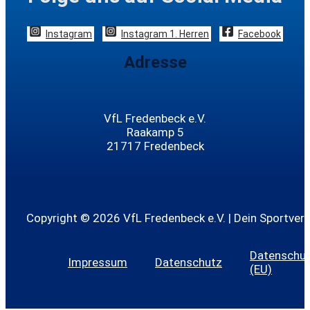
Instagram
Instagram 1. Herren
Facebook
Adresse
VfL Fredenbeck e.V.
Raakamp 5
21717 Fredenbeck
Copyright © 2026 VfL Fredenbeck e.V. | Dein Sportvere
Datenschutz
Impressum
Datenschutz
(EU)