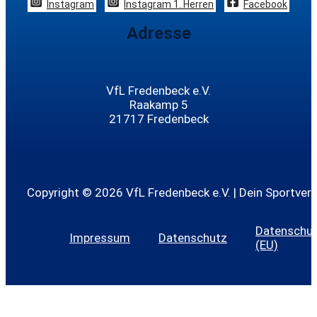
Instagram
Instagram 1. Herren
Facebook
Adresse
VfL Fredenbeck e.V.
Raakamp 5
21717 Fredenbeck
Copyright © 2026 VfL Fredenbeck e.V. | Dein Sportvere
Datenschutz
Impressum
Datenschutz
(EU)