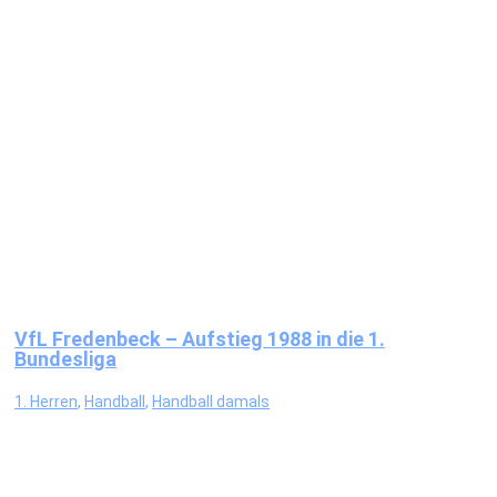
VfL Fredenbeck – Aufstieg 1988 in die 1.
Bundesliga
1. Herren
,
Handball
,
Handball damals