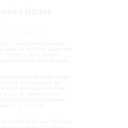
winnt letztes
5
k (JP)
/
19. Mai 2025
für unsere zweite Herren das
bandsliga auf dem Plan. Gegen den
L mit 36:31. Am Ende holte
eigt als Meister in die Oberliga
ezimiert. Ein paar Spieler waren
e der VfL die Begegnung. So
die Gäste allerdings nicht. Nach
 bis zur 45. Minute (26:24)
lstunde setzte sich Fredenbeck II
war mit elf Toren der
a war Jannik Müller mit 144 Toren
n Santino Lenzsch (103), Danny