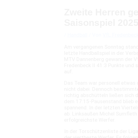
Zweite Herren ge
Saisonspiel 202
/
Handball
/ Von
VfL Fredenbec
Am vergangenen Sonntag stand 
letzte Handballspiel in der Ver
MTV Dannenberg gewann der Vf
Fredenbeck II 41:3 Punkte und st
auf.
Das Team war personell etwas d
nicht dabei. Dennoch bestimmt
richtig abschütteln ließen sich 
dem 17:15-Pausenstand blieb es
spannend. In der letzten Vierte
ab. Linksaußen Michel Sumfleth 
erfolgreichste Werfer.
In der Torschützenliste der Lig
der viertbeste Werfer. Es folge