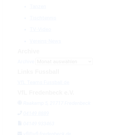
Tanzen
Tischtennis
TV-Video
Vereins-News
Archive
Archive
Links Fussball
VfL Teams Fussball.de
VfL Fredenbeck e.V.
Raakamp 5, 21717 Fredenbeck
04149 8889
04149 933463
vfl@vfl-fredenbeck.de