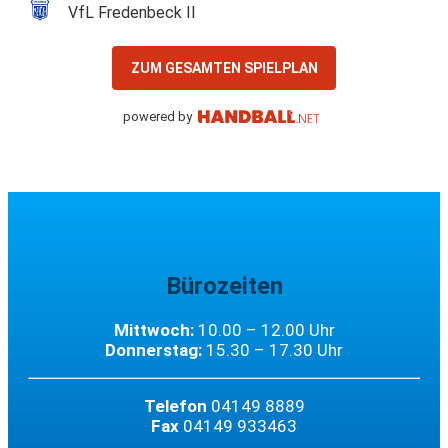
VfL Fredenbeck II
ZUM GESAMTEN SPIELPLAN
powered by
Bürozeiten
Mittwoch:
10.00 – 12.00 Uhr
Donnerstag:
15.30 – 17.30 Uhr
Telefon
04149 8889
Fax
04149 933463